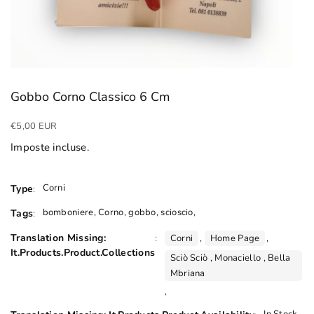
Gobbo Corno Classico 6 Cm
Prezzo
€5,00 EUR
di
Imposte incluse.
listino
Corni
Type
:
bomboniere, Corno, gobbo, scioscio,
Tags
:
Translation Missing:
:
Corni
,
Home Page
,
It.products.product.Collections
Sciò Sciò , Monaciello , Bella
Mbriana
,