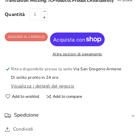
In Stock
Translation Missing: It.products.product.Availability
:
Diminuisci
Quantità
Aumenta
quantità
quantità
per
per
Gobbo
AGGIUNGI AL CARRELLO
Gobbo
Corno
Corno
Classico
Altre opzioni di pagamento
Classico
6
6
Cm
Ritiro disponibile presso la sede
Via San Gregorio Armeno
Cm
Di solito pronto in 24 ore
Visualizza i dettagli del negozio
Add to wishlist
Add to compare
Spedizione
Condividi