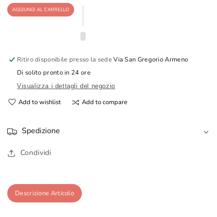
per
Moka
AGGIUNGI AL CARRELLO
Moka
caffè
caffè
presepe
presepe
Ritiro disponibile presso la sede
Via San Gregorio Armeno
Di solito pronto in 24 ore
Visualizza i dettagli del negozio
Add to wishlist
Add to compare
Spedizione
Condividi
Descrizione Articolo